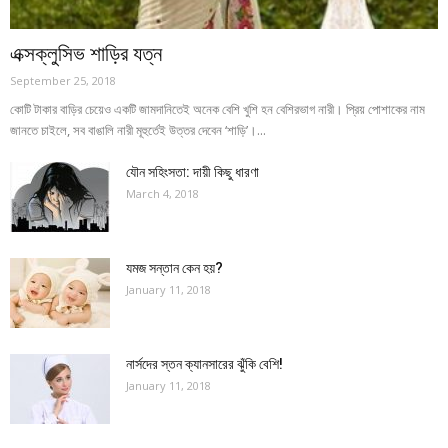
এক্সক্লুসিভ শাড়ির যত্ন
September 25, 2018
কোটি টাকার বাড়ির চেয়েও একটি জামদানিতেই অনেক বেশি খুশি হন বেশিরভাগ নারী। প্রিয় পোশাকের নাম
জানতে চাইলে, সব বাঙালি নারী মূহুর্তেই উত্তর দেবেন ‘শাড়ি’।...
যৌন সহিংসতা: দায়ী কিছু ধারণা
March 4, 2018
যমজ সন্তান কেন হয়?
January 11, 2018
নার্সদের স্তন ক্যানসারের ঝুঁকি বেশি!
January 11, 2018