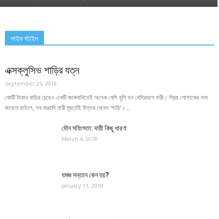
লাইফ স্টাইল
এক্সক্লুসিভ শাড়ির যত্ন
September 25, 2018
কোটি টাকার বাড়ির চেয়েও একটি জামদানিতেই অনেক বেশি খুশি হন বেশিরভাগ নারী। প্রিয় পোশাকের নাম
জানতে চাইলে, সব বাঙালি নারী মূহুর্তেই উত্তর দেবেন ‘শাড়ি’।...
যৌন সহিংসতা: দায়ী কিছু ধারণা
March 4, 2018
যমজ সন্তান কেন হয়?
January 11, 2018