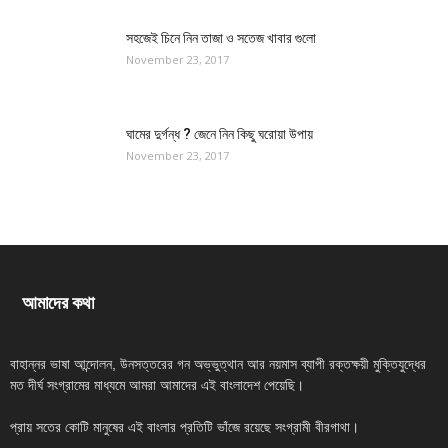
সহজেই চিনে নিন তাজা ও সতেজ খাবার গুলো
November 23, 2017
ঘামের দুর্গন্ধ ? জেনে নিন কিছু ঘরোয়া উপায়
November 23, 2017
আমাদের কথা
বাহান্নর ভাষা আন্দোলন, উনসত্তরের গন অভ্ভুত্থান আর নয়মাস ব্যাপী রক্তক্ষয়ী মুক্তিযুদ্ধের
মত দীর্ঘ সংগ্রামের মাধ্যমে আমরা আমাদের এই বাংলাদেশ পেয়েছি।
প্রায় সতের কোটি মানুষের এই বাংলার প্রতিটি ভাঁজে রয়েছে সংগ্রামী বীরগাথা।