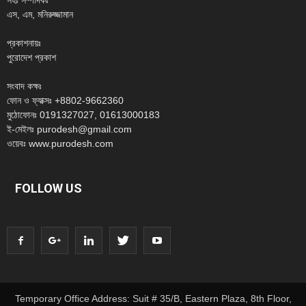
সহঃ সম্পাদকঃ
এস, এম, মনিরুজ্জামান
প্রকাশনায়ঃ
পুরোদেশ প্রকাশ
সংবাদ কক্ষঃ
ফোন ও ফ্যাক্সঃ +8802-9662360
মুঠোফোনঃ 0191327027, 01613000183
ই-মেইলঃ purodesh@gmail.com
ওয়েবঃ www.purodesh.com
FOLLOW US
Temporary Office Address: Suit # 35/B, Eastern Plaza, 8th Floor,