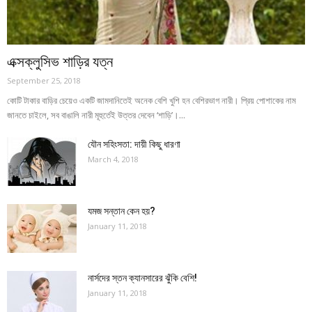
এক্সক্লুসিভ শাড়ির যত্ন
September 25, 2018
কোটি টাকার বাড়ির চেয়েও একটি জামদানিতেই অনেক বেশি খুশি হন বেশিরভাগ নারী। প্রিয় পোশাকের নাম
জানতে চাইলে, সব বাঙালি নারী মূহুর্তেই উত্তর দেবেন ‘শাড়ি’।...
যৌন সহিংসতা: দায়ী কিছু ধারণা
March 4, 2018
যমজ সন্তান কেন হয়?
January 11, 2018
নার্সদের স্তন ক্যানসারের ঝুঁকি বেশি!
January 11, 2018