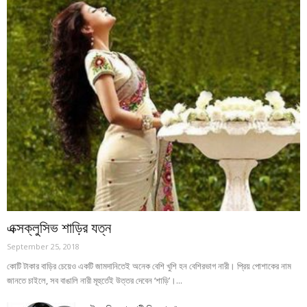
এক্সক্লুসিভ শাড়ির যত্ন
September 25, 2018
কোটি টাকার বাড়ির চেয়েও একটি জামদানিতেই অনেক বেশি খুশি হন বেশিরভাগ নারী। প্রিয় পোশাকের নাম
জানতে চাইলে, সব বাঙালি নারী মূহুর্তেই উত্তর দেবেন ‘শাড়ি’।...