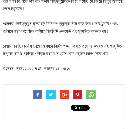
তবে গুগল কি শর্তে আর কত টাকায় আইফ্লুয়েন্সকে কিনে নিয়েছে সে বিষয়ে কিছুই জানানো
হয়নি বিবৃতিতে।
প্রসঙ্গত, আইফ্লুয়েন্স মূলত চক্ষু নির্দেশক প্রযুক্তি নিয়ে কাজ করে। আই ট্র্যাকিং এবং
বর্তমানে বহুল আলোচিত ভার্চুয়াল রিয়েলিটি হেডসেটে এই প্রযুক্তি ব্যবহৃত হয়।
যেখানে ব্যবহারকারীরা চোখের মাধ্যমে নির্দেশ প্রদান করতে পারেন। অর্থ্যাৎ এই প্রযুক্তি
মানুষের চোখের নড়াচড়া শনাক্ত করণের মাধ্যমে কোন যন্ত্রকে নির্দেশ দিতে পারে।
বাংলাদেশ সময়: ১৬৩৫ ঘণ্টা, অক্টোবর ২৫, ২০১৬