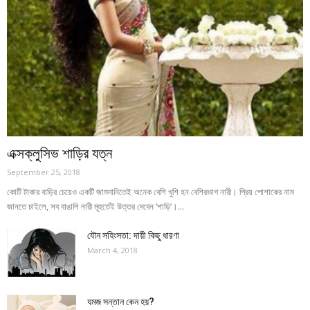
এক্সক্লুসিভ শাড়ির যত্ন
September 25, 2018
কোটি টাকার বাড়ির চেয়েও একটি জামদানিতেই অনেক বেশি খুশি হন বেশিরভাগ নারী। প্রিয় পোশাকের নাম
জানতে চাইলে, সব বাঙালি নারী মূহুর্তেই উত্তর দেবেন ‘শাড়ি’।...
যৌন সহিংসতা: দায়ী কিছু ধারণা
March 4, 2018
যমজ সন্তান কেন হয়?