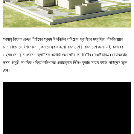
পরমাণু বিদ্যুৎ কেন্দ্র নির্মাণের প্রথম ইউনিটের লাইসেন্স প্রাপ্তির মধ্যদিয়ে নিউক্লিয়ার
নেশন হিসেবে বিশ্ব পরমাণু ক্লাবে যুক্ত হলো বাংলাদেশ। বাংলাদেশ হলো এই ক্লাবের
৩২তম দেশ। বাংলাদেশ অ্যাটমিক এনার্জি রেগুলেটরি অথোরিটির (বিএইআরএ) চেয়ারম্যান
নঈম চৌধুরী আণবিক শক্তি কমিশনের চেয়ারম্যান দিলিপ কুমার সাহার কাছে লাইসেন্স তুলে
দেন।