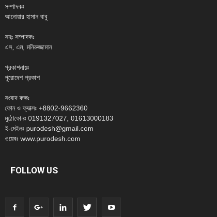
সম্পাদকঃ
আনোয়ার হাসান বাবু
সহঃ সম্পাদকঃ
এস, এম, মনিরুজ্জামান
প্রকাশনায়ঃ
পুরোদেশ প্রকাশ
সংবাদ কক্ষঃ
ফোন ও ফ্যাক্সঃ +8802-9662360
মুঠোফোনঃ 0191327027, 01613000183
ই-মেইলঃ purodesh@gmail.com
ওয়েবঃ www.purodesh.com
FOLLOW US