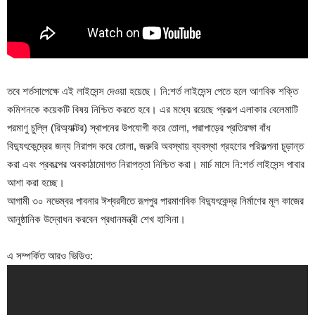
তবে শর্তসাপেক্ষে এই লাইসেন্স দেওয়া হয়েছে। নি:শর্ত লাইসেন্স পেতে হলে আণবিক শক্তি
কমিশনকে কয়েকটি বিষয় নিশ্চিত করতে হবে। এর মধ্যে রয়েছে প্রকল্প এলাকার বেলেমাটি
পরমাণু চুল্লি (রিঅ্যাক্টর) স্থাপনের উপযোগী করে তোলা, পদ্মাপাড়ের প্রতিরক্ষা বাঁধ
বিদ্যুৎকেন্দ্রের জন্য নিরাপদ করে তোলা, জরুরি অবস্থায় ব্যবস্থা গ্রহণের পরিকল্পনা চূড়ান্ত
করা এবং প্রকল্পের অবকাঠামোগত নিরাপত্তা নিশ্চিত করা। মার্চ মাসে নি:শর্ত লাইসেন্স পাবার
আশা করা হচ্ছে।
আগামী ৩০ নভেম্বর পাবনার ঈশ্বরদীতে রূপপুর পারমাণবিক বিদ্যুৎকেন্দ্র নির্মাণের মূল কাজের
আনুষ্ঠানিক উদ্বোধন করবেন প্রধানমন্ত্রী শেখ হাসিনা।
এ সম্পর্কিত আরও ভিডিও: