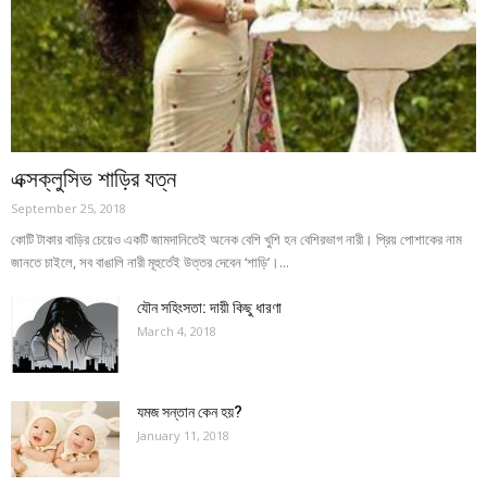
এক্সক্লুসিভ শাড়ির যত্ন
September 25, 2018
কোটি টাকার বাড়ির চেয়েও একটি জামদানিতেই অনেক বেশি খুশি হন বেশিরভাগ নারী। প্রিয় পোশাকের নাম
জানতে চাইলে, সব বাঙালি নারী মূহুর্তেই উত্তর দেবেন ‘শাড়ি’।...
যৌন সহিংসতা: দায়ী কিছু ধারণা
March 4, 2018
যমজ সন্তান কেন হয়?
January 11, 2018