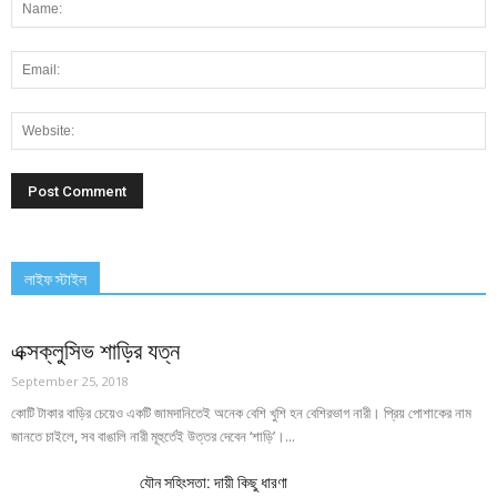
লাইফ স্টাইল
এক্সক্লুসিভ শাড়ির যত্ন
September 25, 2018
কোটি টাকার বাড়ির চেয়েও একটি জামদানিতেই অনেক বেশি খুশি হন বেশিরভাগ নারী। প্রিয় পোশাকের নাম
জানতে চাইলে, সব বাঙালি নারী মূহুর্তেই উত্তর দেবেন ‘শাড়ি’।...
যৌন সহিংসতা: দায়ী কিছু ধারণা