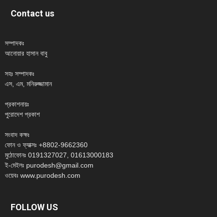
Contact us
সম্পাদকঃ
আনোয়ার হাসান বাবু
সহঃ সম্পাদকঃ
এস, এম, মনিরুজ্জামান
প্রকাশনায়ঃ
পুরোদেশ প্রকাশ
সংবাদ কক্ষঃ
ফোন ও ফ্যাক্সঃ +8802-9662360
মুঠোফোনঃ 0191327027, 01613000183
ই-মেইলঃ purodesh@gmail.com
ওয়েবঃ www.purodesh.com
FOLLOW US