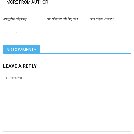
MORE FROM AUTHOR
এক্সক্লুসিভ শাড়ির যত্ন
যৌন সহিংসতা: দায়ী কিছু ধারণা
যমজ সন্তান কেন হয়?
NO COMMENTS
LEAVE A REPLY