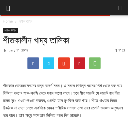
Home
লাইফ স্টাইল
লাইফ স্টাইল
শীতকালীন খাদ্য তালিকা
January 11, 2018
1133
শীতকাল ভোজনরসিকদের জন্য আদর্শ সময়। এ সময়ে বিভিন্ন ধরনের পিঠা থেকে শুরু করে
বিভিন্ন ধরনের শাক-সবজি খেতে সবার ভালো লাগে। তবে শীত মানেই যে ডায়েট বাদ দিয়ে
মনের সুখে খাওয়া-দাওয়া করবেন, এমনটা হলে মুশকিল হতে পারে। শীতে খাওয়ার নিয়ম
ঠিকঠাক না মেনে চললে একদিকে যেমন শারীরিক সমস্যা দেখা দেবে তেমনি ত্বকও অনুজ্জ্বল
হয়ে যাবে। তাই ঋতুর সঙ্গে তাল মিলিয়ে নজর দিন ডায়েটে।