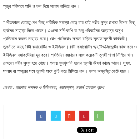
প্রচুর পরিমাণে পানি ও ফল দিয়ে সালাদ বানিয়ে খান।
* শীতকালে যেহেতু বেশ কিছু শারীরিক সমস্যা বেড়ে যায় তাই শরীর সুস্থ রাখতে বিশেষ কিছু
হার্বসের সাহায্য নিতে পারেন। এগুলো সর্দি-কাশি বা ঋতু পরিবর্তনের অন্যান্য অসুখ
প্রতিরোধ করতে সাহায্য করে। রোগ প্রতিরোধ ক্ষমতা বাড়িয়ে তুলতে তুলসী কার্যকরী।
তুলসীতে আছে বিটা ক্যারোটিন ও ইউজিনল। বিটা ক্যারোটিন অ্যান্টিঅক্সিডেন্টের কাজ করে ও
ইউজিনল ব্যাকটেরিয়া দূর করে। প্রতিদিন রঙচায়ের সঙ্গে কয়েকটি তুলসী পাতা মিশিয়ে খান
দেখবেন শরীর সুস্থ হয়ে গেছে। গলায় খুসখুসানি হলেও তুলসী ভীষণ কাজে আসে। স্যুপ,
সালাদ বা পাস্তার সঙ্গে তুলসী পাতা কুচি করে মিশিয়ে খান। গলার অস্বস্তি কেটে যাবে।
লেখক : হারবাল গবেষক ও চিকিৎসক, চেয়ারম্যান, মডার্ন হারবাল গ্রুপ