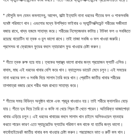
* মৌসুমি ফল যেমন কমলালেবু, আপেল, মাল্টা ইত্যাদি নানা ধরনের শীতের ফল ও শাকসবজি
যথেষ্ট পরিমাণে খান। এগুলোর মধ্যে উপস্থিত ফাইবার ও অ্যান্টিঅক্সিডেন্ট শরীরের সজীবতা
বজায় রাখে, খাদ্য হজমে সাহায্য করে। শরীরের নিস্তেজভাব কাটায়। টাটকা ফল ও সবজিতে
রয়েছে বায়োটিন যা ত্বক ও চুল ভালো রাখে। তাই তাজা সবজি ও ফল খাওয়া জরুরি।
প্রসেসড বা ফ্রোজেন ফুডের বদলে ন্যাচারাল ফুড খাওয়ার চেষ্টা করুন।
* শীতে ত্বক রুক্ষ হয়ে যায়। ত্বকের স্বাস্থ্য ভালো রাখার জন্য প্রয়োজন ফ্যাটি এসিড।
বাদাম, মাছ এই ধরনের খাবার বেশি করে খান। ব্যালেন্সড ডায়েট মেনে চলুন। এই সময়ের
নানা ধরনের ফল ও সবজি দিয়ে সালাদ তৈরি করে খান। প্রোটিন জাতীয় খাবার শরীরের
তাপমাত্রা বজায় রেখে শরীর গরম রাখতে সাহায্য করে।
* শীতের সময় বিভিন্ন অনুষ্ঠান থাকে এবং প্রচুর খাওয়াও হয়। তাই শরীরে ক্যালরিও বেড়ে
যায়। শীতে দুধ দিয়ে তৈরি চা ও কফি না খেয়ে গ্রিন টি খেতে পারেন। অতিরিক্ত ভাজাপোড়া
খাবার এড়িয়ে চলুন। এই ধরনের খাবারের বদলে সালাদ খান চাইলে অলিভওয়েল ব্যবহার
করতে পারেন কারণ এতে স্যাচুরেটেড ফ্যাটের পরিমাণ কম থাকে যা হার্টের জন্য ভালো।
কার্বোহাইড্রেট জাতীয় খাবার কম খাওয়ার চেষ্টা করুন। প্রয়োজনে ভাত ও রুটি কম খান।