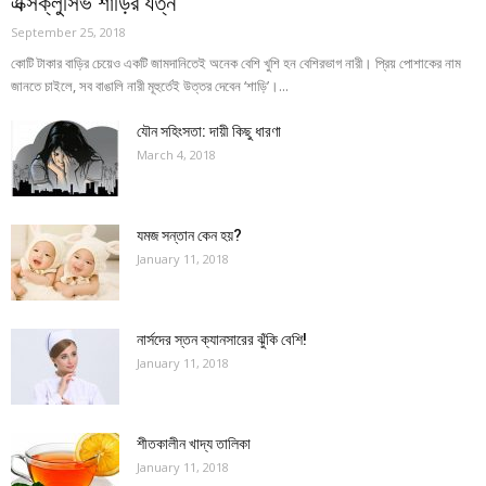
এক্সক্লুসিভ শাড়ির যত্ন
September 25, 2018
কোটি টাকার বাড়ির চেয়েও একটি জামদানিতেই অনেক বেশি খুশি হন বেশিরভাগ নারী। প্রিয় পোশাকের নাম
জানতে চাইলে, সব বাঙালি নারী মূহুর্তেই উত্তর দেবেন ‘শাড়ি’।...
যৌন সহিংসতা: দায়ী কিছু ধারণা
March 4, 2018
যমজ সন্তান কেন হয়?
January 11, 2018
নার্সদের স্তন ক্যানসারের ঝুঁকি বেশি!
January 11, 2018
শীতকালীন খাদ্য তালিকা
January 11, 2018