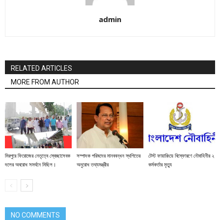
admin
RELATED ARTICLES
MORE FROM AUTHOR
মিরপুরে ফিরোজের নেতৃত্বে স্বেচ্ছাসেবক
সম্পাদক পরিষদের মানববন্ধন স্থগিতের
টেস্ট ফায়ারিংয়ে বিস্ফোরণে নৌবাহিনীর ২
দলের অবরোধ সমর্থনে মিছিল।
অনুরোধ তথ্যমন্ত্রীর
কর্মকর্তার মৃত্যু
NO COMMENTS