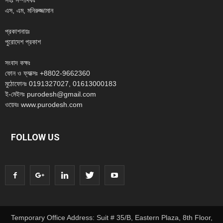
সহঃ সম্পাদকঃ
এস, এম, মনিরুজ্জামান
প্রকাশনায়ঃ
পুরোদেশ প্রকাশ
সংবাদ কক্ষঃ
ফোন ও ফ্যাক্সঃ +8802-9662360
মুঠোফোনঃ 0191327027, 01613000183
ই-মেইলঃ purodesh@gmail.com
ওয়েবঃ www.purodesh.com
FOLLOW US
Temporary Office Address: Suit # 35/B, Eastern Plaza, 8th Floor,