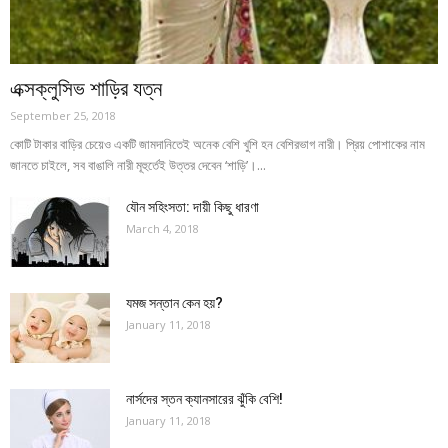
এক্সক্লুসিভ শাড়ির যত্ন
September 25, 2018
কোটি টাকার বাড়ির চেয়েও একটি জামদানিতেই অনেক বেশি খুশি হন বেশিরভাগ নারী। প্রিয় পোশাকের নাম
জানতে চাইলে, সব বাঙালি নারী মূহুর্তেই উত্তর দেবেন ‘শাড়ি’।...
যৌন সহিংসতা: দায়ী কিছু ধারণা
March 4, 2018
যমজ সন্তান কেন হয়?
January 11, 2018
নার্সদের স্তন ক্যানসারের ঝুঁকি বেশি!
January 11, 2018